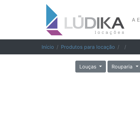
A 
Início
Produtos para locação
Louças
Rouparia