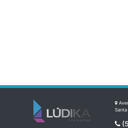
Aven
Santa
(5