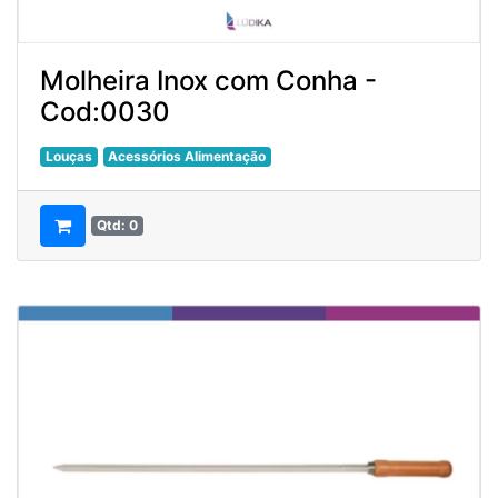
Molheira Inox com Conha -
Cod:0030
Louças
Acessórios Alimentação
Qtd: 0