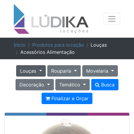
Início
Produtos para locação
Louças
Acessórios Alimentação
Louças
Rouparia
Movelaria
Decoração
Temático
Busca
Finalizar e Orçar