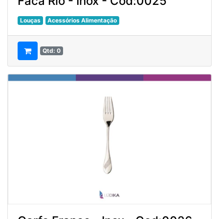
Faca Rio - Inox - Cod:0025
Louças
Acessórios Alimentação
Qtd: 0