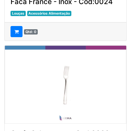
Faca France - Inox - Cod:0024
Louças
Acessórios Alimentação
Qtd: 0