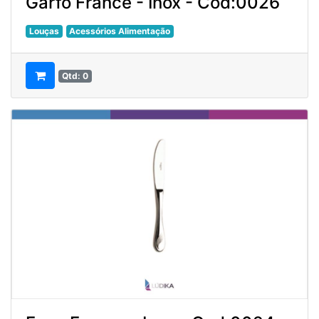
Garfo France - Inox - Cod:0026
Louças
Acessórios Alimentação
Qtd: 0