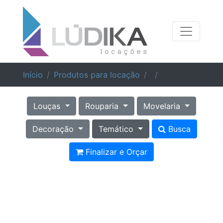
Início
Produtos para locação
Louças
Rouparia
Movelaria
Decoração
Temático
Busca
Finalizar e Orçar