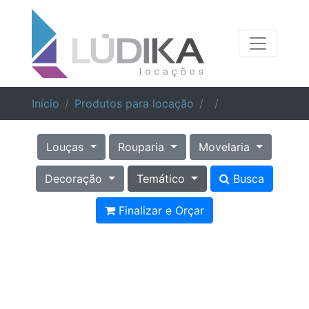
Início
Produtos para locação
Louças
Rouparia
Movelaria
Decoração
Temático
Busca
Finalizar e Orçar