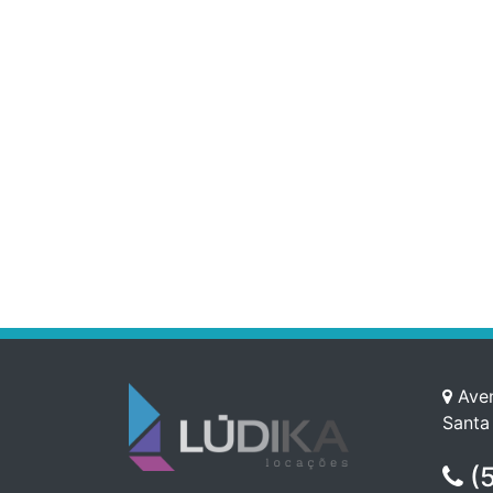
Aven
Santa
(5