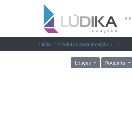
A 
Início
Produtos para locação
Louças
Rouparia