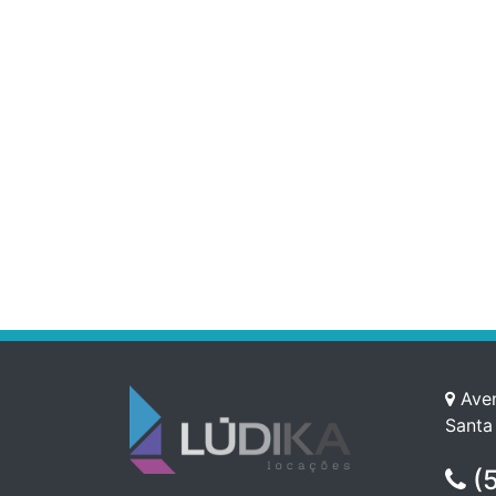
Aven
Santa
(5