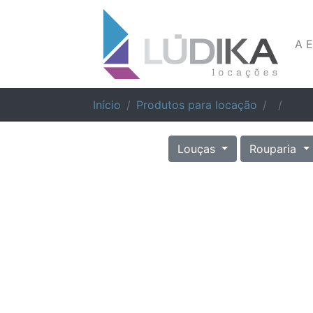
A 
Início
Produtos para locação
Louças
Rouparia