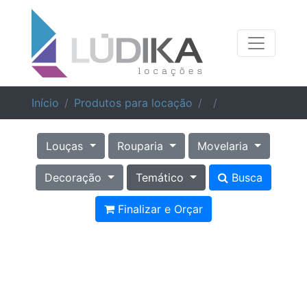
Início
Produtos para locação
Louças
Rouparia
Movelaria
Decoração
Temático
Busca
Finalizar e Orçar