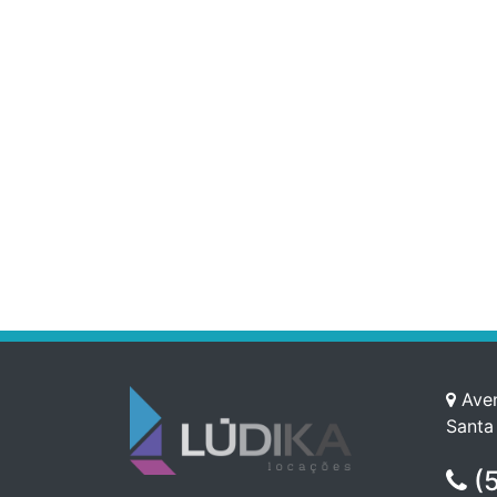
Aven
Santa
(5