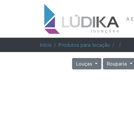
A 
Início
Produtos para locação
Louças
Rouparia