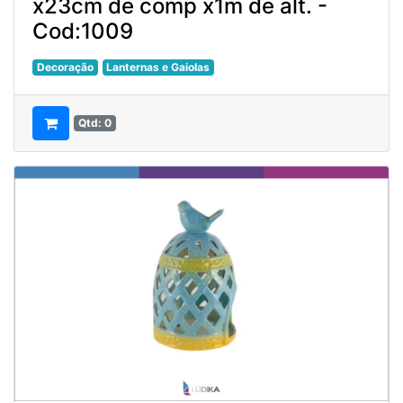
x23cm de comp x1m de alt. -
Cod:1009
Decoração
Lanternas e Gaiolas
Qtd: 0