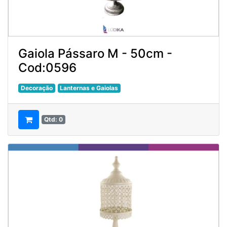
Gaiola Pássaro M - 50cm -
Cod:0596
Decoração
Lanternas e Gaiolas
Qtd: 0