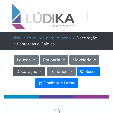
Início
Produtos para locação
Decoração
Lanternas e Gaiolas
Louças
Rouparia
Movelaria
Decoração
Temático
Busca
Finalizar e Orçar