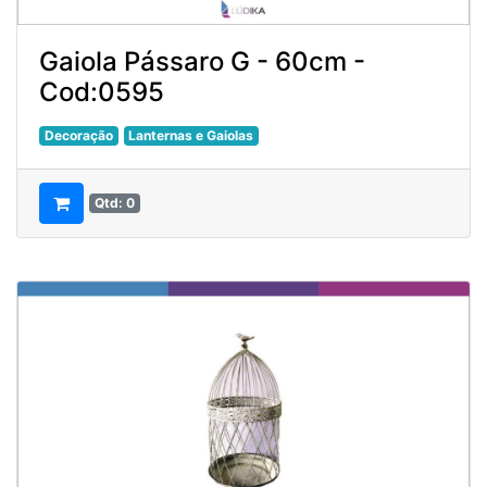
Gaiola Pássaro G - 60cm -
Cod:0595
Decoração
Lanternas e Gaiolas
Qtd: 0