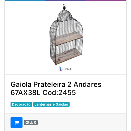
Gaiola Prateleira 2 Andares
67AX38L Cod:2455
Decoração
Lanternas e Gaiolas
Qtd: 0