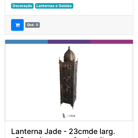
Decoração
Lanternas e Gaiolas
Qtd: 0
Lanterna Jade - 23cmde larg.