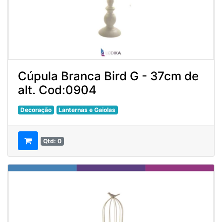
Cúpula Branca Bird G - 37cm de
alt. Cod:0904
Decoração
Lanternas e Gaiolas
Qtd: 0