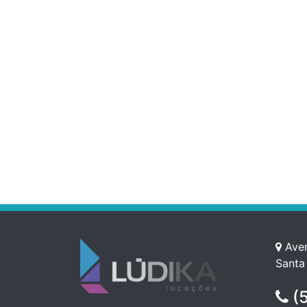
Aven
Santa
(5