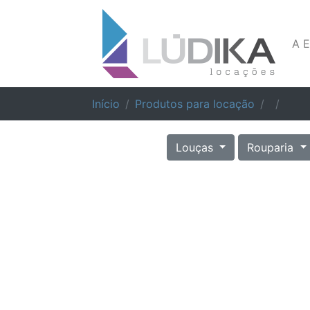
A 
Início
Produtos para locação
Louças
Rouparia