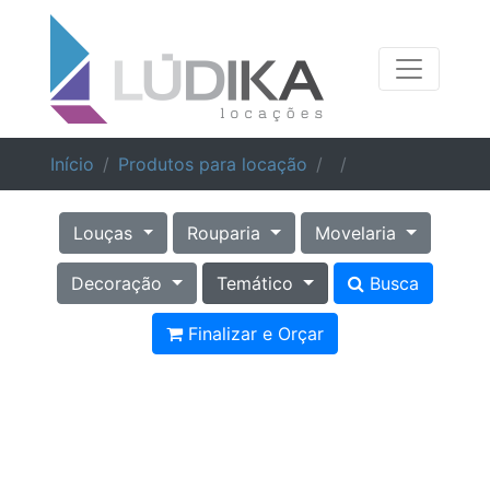
Início
Produtos para locação
Louças
Rouparia
Movelaria
Decoração
Temático
Busca
Finalizar e Orçar