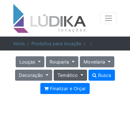
Início
Produtos para locação
Louças
Rouparia
Movelaria
Decoração
Temático
Busca
Finalizar e Orçar